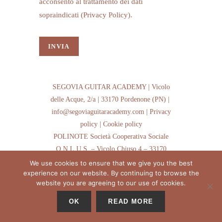
acconsento al trattamento dei dati
sopraindicati (
Privacy Policy
).
SEGOVIA GUITAR ACADEMY | Vicolo
delle Acque, 2/a | 33170 Pordenone (PN) |
info@segoviaguitaracademy.com |
Privacy
policy
|
Cookie policy
POLINOTE Società Cooperativa Sociale
O.N.L.U.S. – Vicolo Chiuso 4 – 33170
Pordenone – Tel/Fax +39 0434 520754
We use cookies to ensure that we give you the best
experience on our website. By continuing to browse the
C.F. e P.IVA 01743120931 – Importo del
website you are agreeing to our use of cookies.
capitale sociale versato: 3.900 euro – Numero
REA: PN – 101009
OK
READ MORE