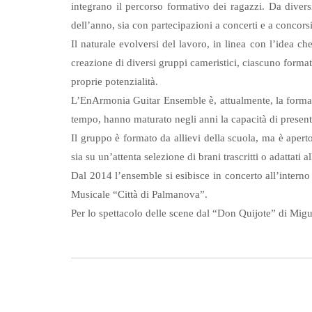
integrano il percorso formativo dei ragazzi. Da diversi
dell’anno, sia con partecipazioni a concerti e a concor
Il naturale evolversi del lavoro, in linea con l’idea c
creazione di diversi gruppi cameristici, ciascuno formato
proprie potenzialità.
L’EnArmonia Guitar Ensemble è, attualmente, la formaz
tempo, hanno maturato negli anni la capacità di present
Il gruppo è formato da allievi della scuola, ma è aperto
sia su un’attenta selezione di brani trascritti o adattati 
Dal 2014 l’ensemble si esibisce in concerto all’interno
Musicale “Città di Palmanova”.
Per lo spettacolo delle scene dal “Don Quijote” di Migue