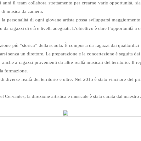
 anni il team collabora strettamente per crearne varie opportunità, sia
si di musica da camera.
he la personalità di ogni giovane artista possa svilupparsi maggiorment
 da ragazzi di età e livelli adeguati. L’obiettivo è dare l’opportunità a o
ione più “storica” della scuola. È composta da ragazzi dai quattordici
arsi senza un direttore. La preparazione e la concertazione è seguita d
 anche a ragazzi provenienti da altre realtà musicali del territorio. Il r
alla formazione.
 di diverse realtà del territorio e oltre. Nel 2015 è stato vincitore de
l Cervantes, la direzione artistica e musicale è stata curata dal maestro