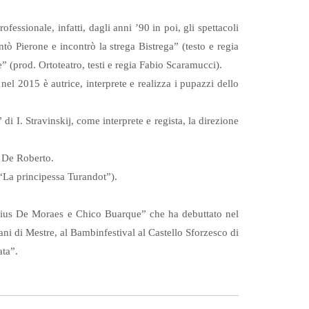
fessionale, infatti, dagli anni ’90 in poi, gli spettacoli
tò Pierone e incontrò la strega Bistrega” (testo e regia
” (prod. Ortoteatro, testi e regia Fabio Scaramucci).
el 2015 è autrice, interprete e realizza i pupazzi dello
 I. Stravinskij, come interprete e regista, la direzione
o De Roberto.
“La principessa Turandot”).
nicius De Moraes e Chico Buarque” che ha debuttato nel
i di Mestre, al Bambinfestival al Castello Sforzesco di
ata”.