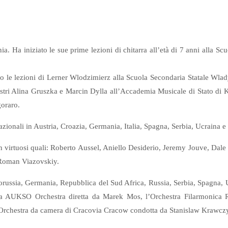
. Ha iniziato le sue prime lezioni di chitarra all’età di 7 anni alla Sc
 le lezioni di Lerner Wlodzimierz alla Scuola Secondaria Statale Wlady
estri Alina Gruszka e Marcin Dylla all’Accademia Musicale di Stato di 
oraro.
nazionali in Austria, Croazia, Germania, Italia, Spagna, Serbia, Ucraina e
n virtuosi quali: Roberto Aussel, Aniello Desiderio, Jeremy Jouve, D
 Roman Viazovskiy.
ielorussia, Germania, Repubblica del Sud Africa, Russia, Serbia, Spagna, 
 la AUKSO Orchestra diretta da Marek Mos, l’Orchestra Filarmonica R
Orchestra da camera di Cracovia Cracow condotta da Stanislaw Krawczyn