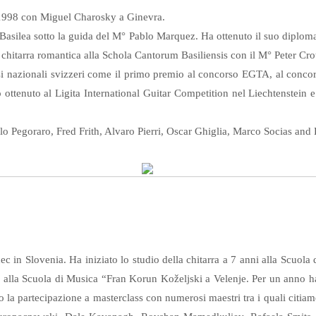
l 1998 con Miguel Charosky a Ginevra.
asilea sotto la guida del M° Pablo Marquez. Ha ottenuto il suo diploma
i chitarra romantica alla Schola Cantorum Basiliensis con il M° Peter Cro
 nazionali svizzeri come il primo premio al concorso EGTA, al concorso
o ottenuto al Ligita International Guitar Competition nel Liechtenstein 
o Pegoraro, Fred Frith, Alvaro Pierri, Oscar Ghiglia, Marco Socias and 
c in Slovenia. Ha iniziato lo studio della chitarra a 7 anni alla Scuol
 alla Scuola di Musica “Fran Korun Koželjski a Velenje. Per un anno h
o la partecipazione a masterclass con numerosi maestri tra i quali citi