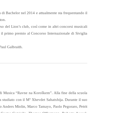
 di Bachelor nel 2014 e attualmente sta frequentando il
ton.
 del Lion’s club, così come in altri concorsi musicali
e il primo premio al Concorso Internazionale di Siviglia
Paul Galbraith.
a di Musica “Ravne na Koroškem”. Alla fine della scuola
a studiato con il M° Xhevdet Sahatxhija. Durante il suo
amo Anders Miolin, Marco Tamayo, Paolo Pegoraro, Petrit