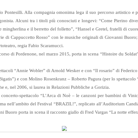
o Pontesilli. Alla compagnia omonima lega il suo percorso artistico e pro
ista. Alcuni tra i titoli più conosciuti e longevi: “Come Pierino diven
herlina e il berretto del folletto”, “Hansel e Gretel, fratelli di cuore
torie di Cappuccetto Rosso” con le musiche originali di Giovanni Buoro; n
Ortoteatro, regia Fabio Scaramucci.
rso di Pordenone, nel marzo 2015, porta in scena “Histoire du Soldat” di
 spettacoli “Annie Wobler” di Arnold Wesker e con “Il rosario” di Federic
“Bigatis”) e con Molino Rosenkranz – Roberto Pagura (per lo spettacolo 
he e, nel 2006, si laurea in Relazioni Pubbliche a Gorizia.
il concerto-spettacolo “L’Arca di Noè – le canzoni per bambini di Vi
a nell’ambito del Festival “BRAZIL!”, replicato all’Auditorium Candian
i Buoro porta in scena il racconto giallo di Fred Vargas “La notte effer