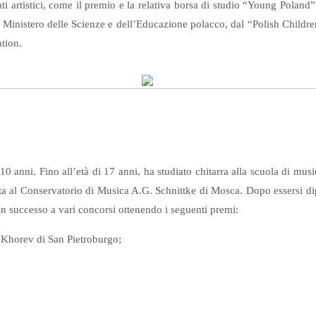
ltati artistici, come il premio e la relativa borsa di studio “Young Polan
l Ministero delle Scienze e dell’Educazione polacco, dal “Polish Chil
tion.
 10 anni. Fino all’età di 17 anni, ha studiato chitarra alla scuola di mu
 al Conservatorio di Musica A.G. Schnittke di Mosca. Dopo essersi dip
on successo a vari concorsi ottenendo i seguenti premi:
 Khorev di San Pietroburgo;