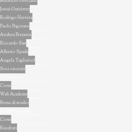
Mauricio Gonzàlez
Josuè Gutiérrez
Rodrigo Herrera
Paolo Pegoraro
Andrea Peressin
Riccardo Sist
Alberto Spada
Angela Tagliariol
Soci onorari
Formazione
Corsi
Web Academy
Borse di studio
Perfezionamento
Corsi
Risultati