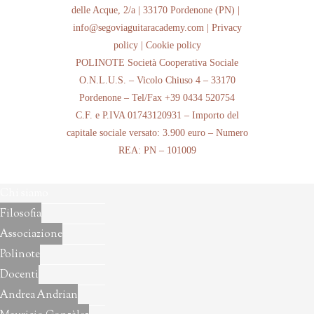
delle Acque, 2/a | 33170 Pordenone (PN) |
info@segoviaguitaracademy.com |
Privacy
policy
|
Cookie policy
POLINOTE Società Cooperativa Sociale
O.N.L.U.S. – Vicolo Chiuso 4 – 33170
Pordenone – Tel/Fax +39 0434 520754
C.F. e P.IVA 01743120931 – Importo del
capitale sociale versato: 3.900 euro – Numero
REA: PN – 101009
Chi siamo
Filosofia
Associazione
Polinote
Docenti
Andrea Andrian