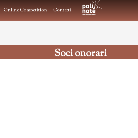
Online Competition
Contatti
.
.
Soci onorari