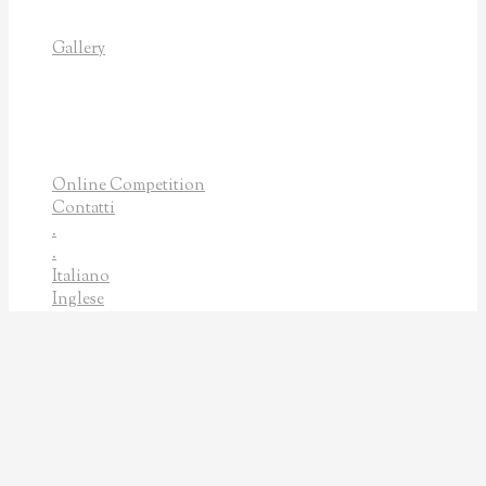
La città delle mille corde 2015
Artisti 2015
Gallery
Foto
EnArmonia Guitar Ensemble
Segovia Guitar Week
Masterclass
Video
Online Competition
Contatti
.
.
Italiano
Inglese