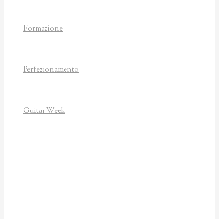
Angela Tagliariol
Soci onorari
Formazione
Corsi
Web Academy
Borse di studio
Perfezionamento
Corsi
Risultati
Borse di studio
Guitar Week
2026
Edizioni precedenti
2025
2024 – Autunno
2024 – Primavera
2023
2022
2021
2020
Programma 2020