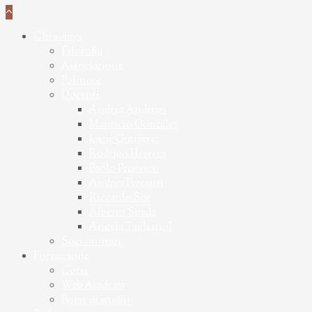
Chi siamo
Filosofia
Associazione
Polinote
Docenti
Andrea Andrian
Mauricio Gonzàlez
Josuè Gutiérrez
Rodrigo Herrera
Paolo Pegoraro
Andrea Peressin
Riccardo Sist
Alberto Spada
Angela Tagliariol
Soci onorari
Formazione
Corsi
Web Academy
Borse di studio