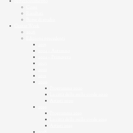
Perfezionamento
Corsi
Risultati
Borse di studio
Guitar Week
2026
Edizioni precedenti
2025
2024 – Autunno
2024 – Primavera
2023
2022
2021
2020
Programma 2020
La città delle mille corde 2020
Artisti 2020
2019
Programma 2019
La città delle mille corde 2019
Artisti 2019
2018