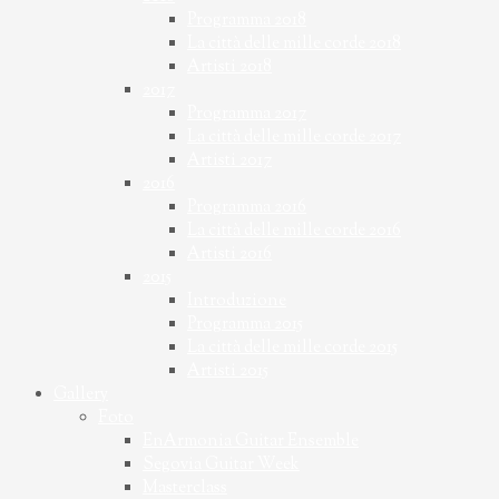
Programma 2018
La città delle mille corde 2018
Artisti 2018
2017
Programma 2017
La città delle mille corde 2017
Artisti 2017
2016
Programma 2016
La città delle mille corde 2016
Artisti 2016
2015
Introduzione
Programma 2015
La città delle mille corde 2015
Artisti 2015
Gallery
Foto
EnArmonia Guitar Ensemble
Segovia Guitar Week
Masterclass