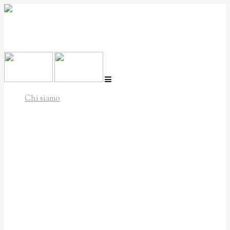
Italiano
Inglese
Chi siamo
Filosofia
Associazione
Polinote
Docenti
Andrea Andrian
Mauricio Gonzàlez
Josuè Gutiérrez
Rodrigo Herrera
Paolo Pegoraro
Andrea Peressin
Riccardo Sist
Alberto Spada