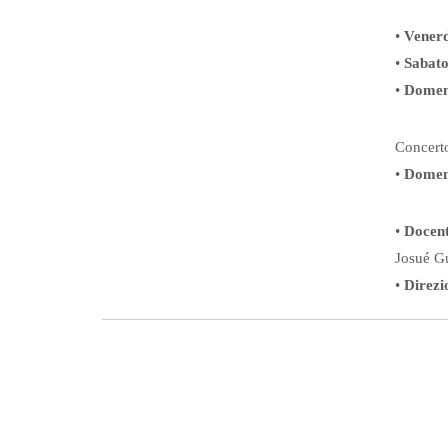
•
Venerd
•
Sabat
•
Domen
Concerto
•
Domen
•
Docent
Josué Gu
•
Direzio