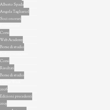
Alberto Spada
Angela Tagliariol
Soci onorari
Formazione
Corsi
Web Academy
Borse di studio
Perfezionamento
Corsi
Risultati
Borse di studio
Guitar Week
2026
Edizioni precedenti
2025