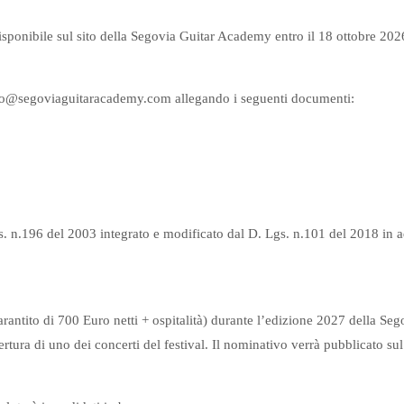
sponibile sul sito della Segovia Guitar Academy entro il 18 ottobre 202
info@segoviaguitaracademy.com allegando i seguenti documenti:
D. Lgs. n.196 del 2003 integrato e modificato dal D. Lgs. n.101 del 2018
 garantito di 700 Euro netti + ospitalità) durante l’edizione 2027 della S
tura di uno dei concerti del festival. Il nominativo verrà pubblicato sul