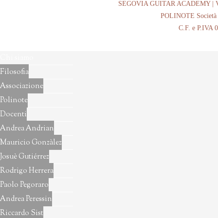
SEGOVIA GUITAR ACADEMY | Vicolo
POLINOTE Società C
C.F. e P.IVA 
Chi siamo
Filosofia
Associazione
Polinote
Docenti
Andrea Andrian
Mauricio Gonzàlez
Josuè Gutiérrez
Rodrigo Herrera
Paolo Pegoraro
Andrea Peressin
Riccardo Sist